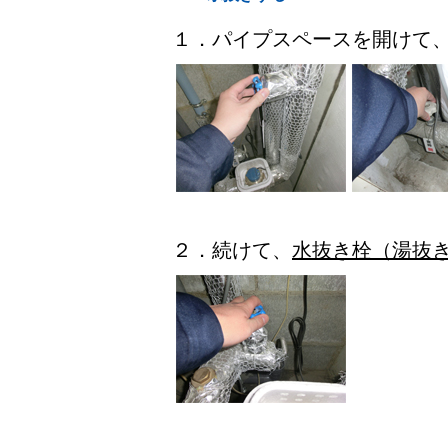
１．パイプスペースを開けて
２．続けて、
水抜き栓（湯抜