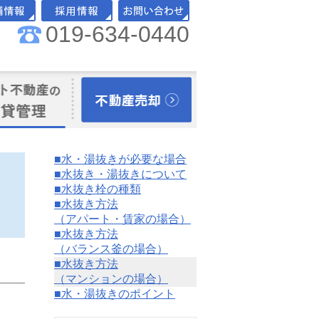
019-634-0440
舗情報
採用情報
お問い合わせ
理オーナー様向
相続のご相談
■水・湯抜きが必要な場合
■水抜き・湯抜きについて
■水抜き栓の種類
■水抜き方法
（アパート・賃家の場合）
■水抜き方法
（バランス釜の場合）
■水抜き方法
（マンションの場合）
■水・湯抜きのポイント