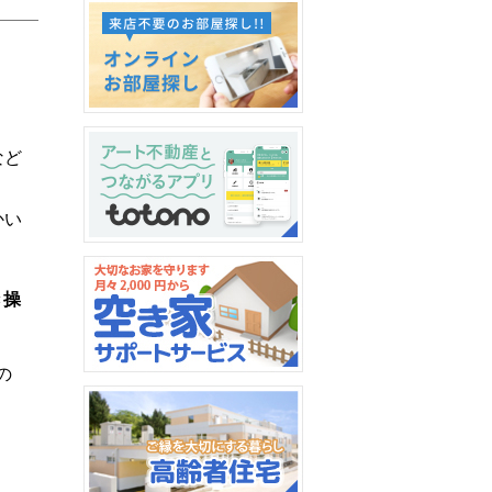
など
かい
オンラインお部屋探し
き操
アプリを使って暮らしをも
の
っと便利に、快適に。