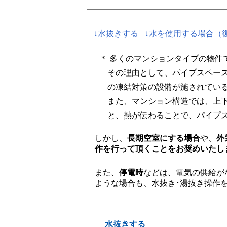
↓水抜きする
↓水を使用する場合（
＊ 多くのマンションタイプの物件
その理由として、パイプスペー
の凍結対策の設備が施されてい
また、マンション構造では、上
と、熱が伝わることで、パイプ
しかし、
長期空室にする場合
や、
外
作を行って頂くことをお奨めいたし
また、
停電時
などは、電気の供給が
ような場合も、水抜き･湯抜き操作
水抜きする