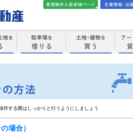
管理物件入居者様向けペ
会社案内・店
ージ
ト
駐車場を借りる
売買物件を買う・売る
賃貸管
け
操作する際はしっかりと行うようにしましょう
ンの場合）