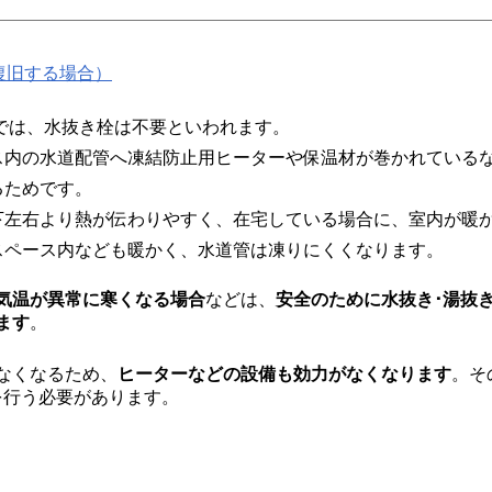
復旧する場合）
では、水抜き栓は不要といわれます。
ス内の水道配管へ凍結防止用ヒーターや保温材が巻かれている
るためです。
下左右より熱が伝わりやすく、在宅している場合に、室内が暖
スペース内なども暖かく、水道管は凍りにくくなります。
気温が異常に寒くなる場合
などは、
安全のために水抜き･湯抜
ます
。
なくなるため、
ヒーターなどの設備も効力がなくなります
。そ
を行う必要があります。