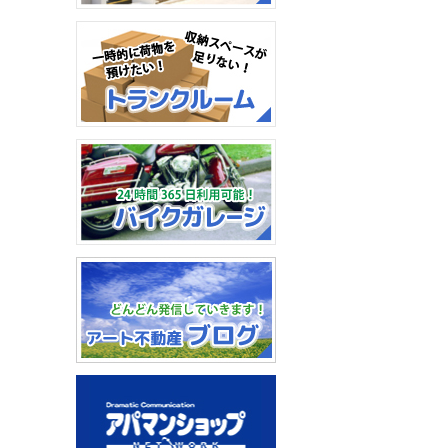
空き家サポートサービス：
住まいの留守を守ります。
高齢者住宅アルテプラド：
住み慣れた家のように。
トランクルーム：一時的に
荷物を預けたい、収納スペ
ースがたりない、そんな時
に。
バイクガレージ：24時間
365日利用可能！