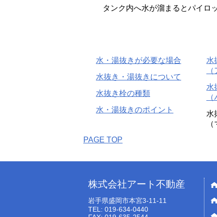
タンク内へ水が溜まるとパイロ
水・湯抜きが必要な場合
水
（
水抜き・湯抜きについて
水
水抜き栓の種類
（
水・湯抜きのポイント
水
（
PAGE TOP
株式会社アート不動産
岩手県盛岡市本宮3-11-11
TEL: 019-634-0440