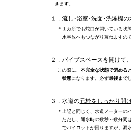
きます。
１．流し･浴室･洗面･洗濯機の
＊１カ所でも蛇口が開いている状
水事故へもつながり兼ねますの
２．パイプスペースを開けて
この際に、
不完全な状態で閉める
状態
になります。必ず
最後まで
３．水道の
元栓をしっかり開
＊上記と同じく、水道メーターの
ただし、通水時の数秒～数分間
でパイロットが回りますが、漏