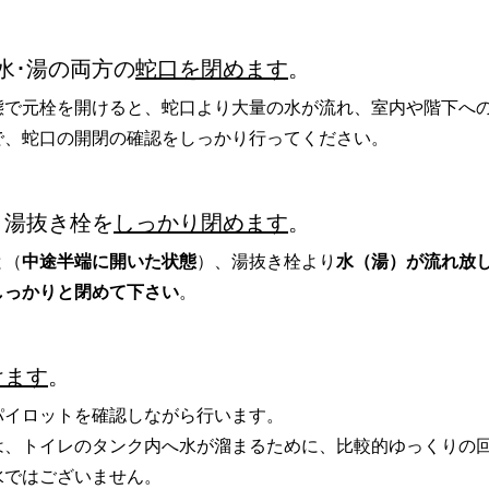
水･湯の両方の
蛇口を閉めます
。
態で元栓を開けると、蛇口より大量の水が流れ、室内や階下へ
で、蛇口の開閉の確認をしっかり行ってください。
、湯抜き栓を
しっかり閉めます
。
と（
中途半端に開いた状態
）、湯抜き栓より
水（湯）が流れ放
しっかりと閉めて下さい
。
けます
。
パイロットを確認しながら行います。
は、トイレのタンク内へ水が溜まるために、比較的ゆっくりの
水ではございません。