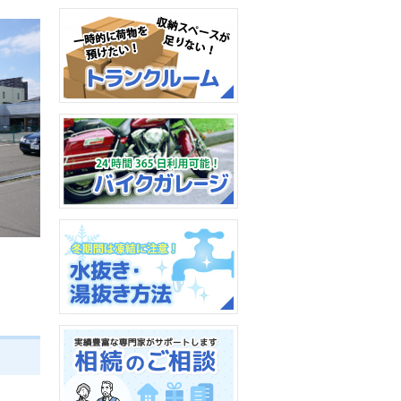
っと便利に、快適に。
高齢者住宅アルテプラド：
住み慣れた家のように。
トランクルーム：一時的に
荷物を預けたい、収納スペ
ースがたりない、そんな時
に。
バイクガレージ：24時間
365日利用可能！