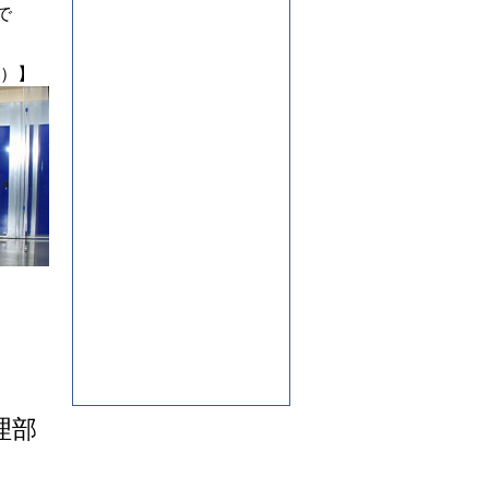
で
JPM人財ネットワーク制度
）】
理部