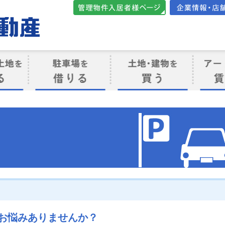
管理物件入居者様向けペ
会社案内・店
ージ
ト
駐車場を借りる
売買物件を買う
賃貸管
け
お悩みありませんか？