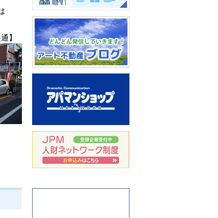
水抜き・湯抜き方法
は
央通】
相続のご相談
アート不動産ブログ：どん
どん発信していきます！
岩手県盛岡市のアパマンシ
ョップ