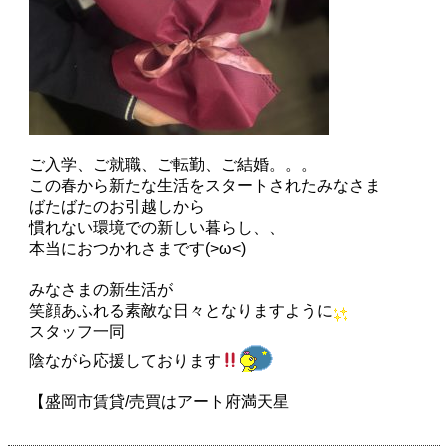
ご入学、ご就職、ご転勤、ご結婚。。。
この春から新たな生活をスタートされたみなさま
ばたばたのお引越しから
慣れない環境での新しい暮らし、、
本当におつかれさまです(>ω<)
みなさまの新生活が
笑顔あふれる素敵な日々となりますように
スタッフ一同
陰ながら応援しております
【盛岡市賃貸/売買はアート府満天星