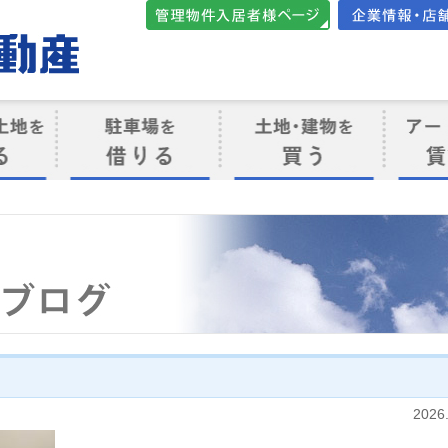
管理物件入居者様向けペ
会社案内・店
ージ
ト
駐車場を借りる
売買物件を買う
賃貸管
け
2026