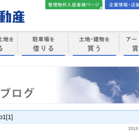
管理物件入居者様向けペ
会社案内・店
ージ
ト
駐車場を借りる
売買物件を買う
賃貸管
け
p1[1]
2019