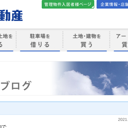
管理物件入居者様向けペ
会社案内・店
ージ
ト
駐車場を借りる
売買物件を買う
賃貸管
け
2021
均で