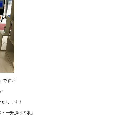
』です♡
で
いたします！
本・一升漬けの素』