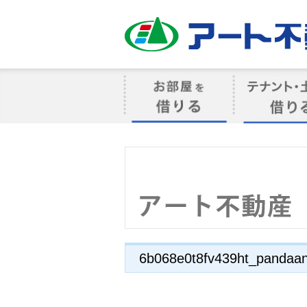
アート不動産
お部屋を借りる
借りるテナン
6b068e0t8fv439ht_pandaan