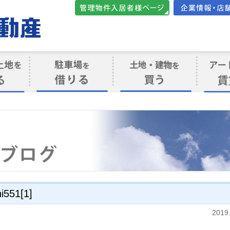
管理物件入居者様向けペ
会社案内・店
ージ
ト
駐車場を借りる
売買物件を買う
賃貸管
け
i551[1]
2019