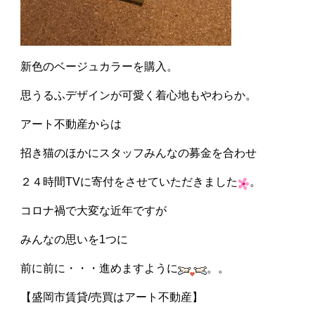
新色のベージュカラーを購入。
思うるふデザインが可愛く着心地もやわらか。
アート不動産からは
招き猫のほかにスタッフみんなの募金を合わせ
２４時間TVに寄付をさせていただきました
。
コロナ禍で大変な近年ですが
みんなの思いを1つに
前に前に・・・進めますように
。。
【盛岡市賃貸/売買はアート不動産】