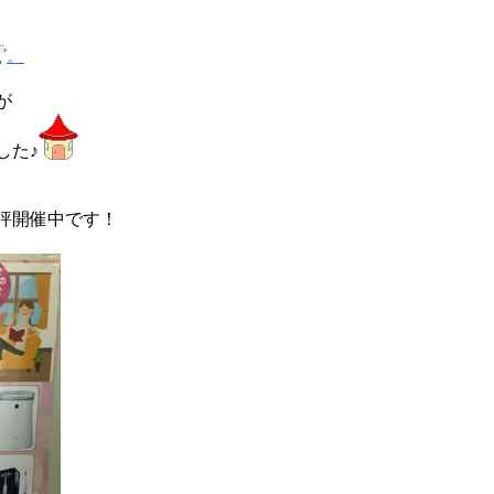
。
が
した♪
評開催中です！