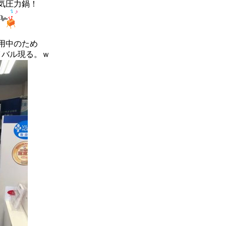
気圧力鍋！
使用中のため
イバル現る。ｗ