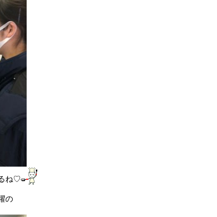
るね♡
躍の