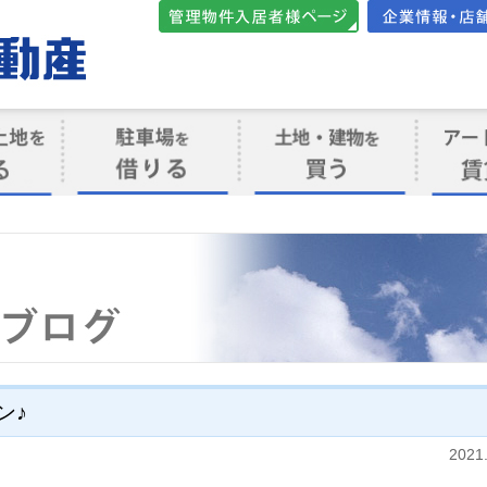
管理物件入居者様向けペ
会社案内・店
ージ
ト
駐車場を借りる
売買物件を買う
賃貸管
け
ン♪
2021