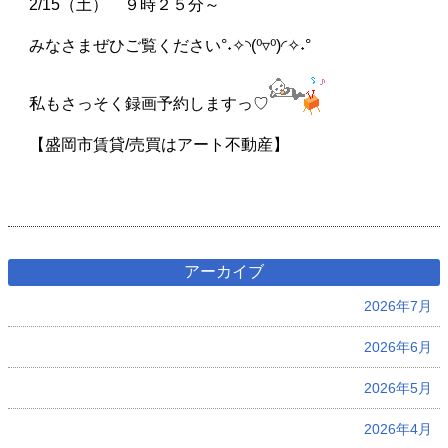
2/15（土） ９時２５分～
みなさまぜひご覧ください°˖✧◝(⁰▿⁰)◜✧˖°
私もさっそく録画予約しますっ♡
【盛岡市賃貸/売買はアート不動産】
アーカイブ
2026年7月
2026年6月
2026年5月
2026年4月