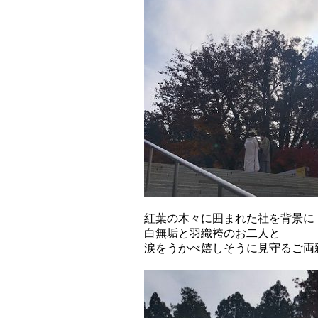
紅葉の木々に囲まれた社を背景に
白無垢と羽織袴のお二人と
涙をうかべ嬉しそうに見守るご両