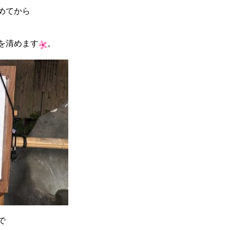
めてから
を清めます
。
で