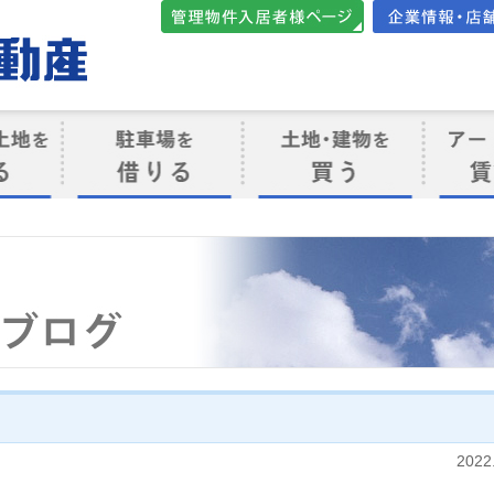
管理物件入居者様向けペ
会社案内・店
ージ
ト
駐車場を借りる
売買物件を買う
賃貸管
け
2022