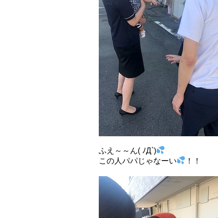
ふえ～～ん( ﾉД`)
この人パパじゃなーい
！！