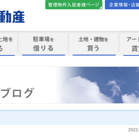
管理物件入居者様向けペ
会社案内・店
ージ
ト
駐車場を借りる
売買物件を買う
賃貸管
け
2022