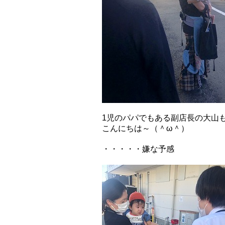
1児のパパでもある副店長の大山
こんにちは～（＾ω＾）
・・・・・嫌な予感