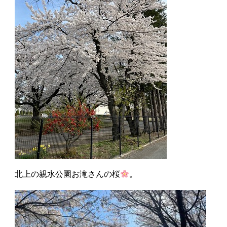
北上の親水公園お滝さんの桜
。