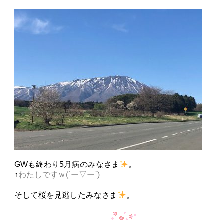
GWも終わり5月病のみなさま
。
↑
わたしですｗ(´ー▽ー`)
そして桜を見逃したみなさま
。