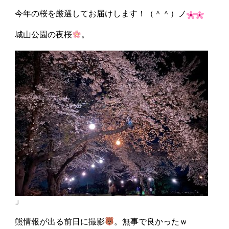
今年の桜を厳選してお届けします！（＾＾）ノ
城山公園の夜桜
。
」
熊情報が出る前日に撮影
。無事で良かったｗ