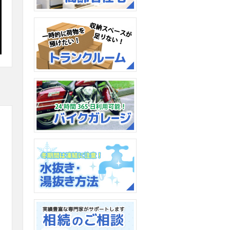
アプリを使って暮らしをも
っと便利に、快適に。
高齢者住宅アルテプラド：
住み慣れた家のように。
トランクルーム：一時的に
荷物を預けたい、収納スペ
ースがたりない、そんな時
に。
バイクガレージ：24時間
365日利用可能！