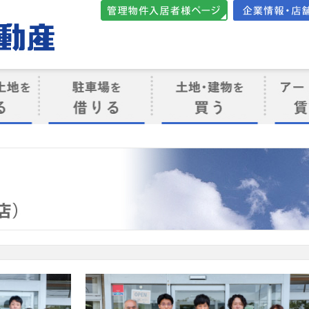
管理物件入居者様向けペ
会社案内・店
ージ
ト
駐車場を借りる
売買物件を買う
賃貸管
け