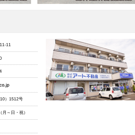
1-11
0
4
0）1512号
30（月～日・祝）