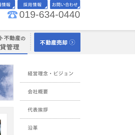
019-634-0440
舗情報
採用情報
お問い合わせ
理オーナー様向
不動産売却
経営理念・ビジョン
企業情報-会社概要
企業情報-ごあいさつ