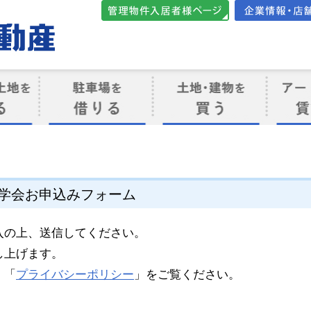
管理物件入居者様向けペ
会社案内・店
ージ
ト
駐車場を借りる
売買物件を買う
賃貸管
け
社見学会お申込みフォーム
入の上、送信してください。
し上げます。
、「
プライバシーポリシー
」をご覧ください。