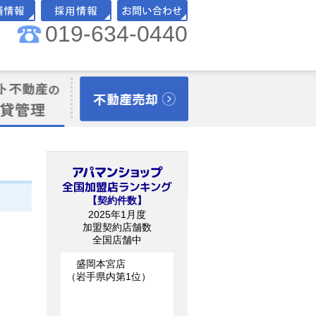
019-634-0440
舗情報
採用情報
お問い合わせ
理オーナー様向
不動産売却
【契約件数】
2025年1月度
加盟契約店舗数
全国店舗中
盛岡本宮店
（岩手県内第1位）