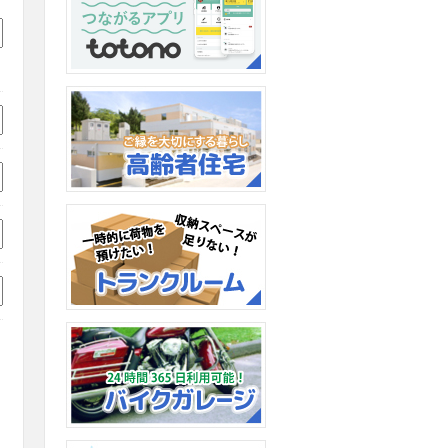
【WealthPark（ウェルスパ
ーク）ビジネス】導入のお
知らせ
アプリを使って暮らしをも
っと便利に、快適に。
高齢者住宅アルテプラド：
住み慣れた家のように。
トランクルーム：一時的に