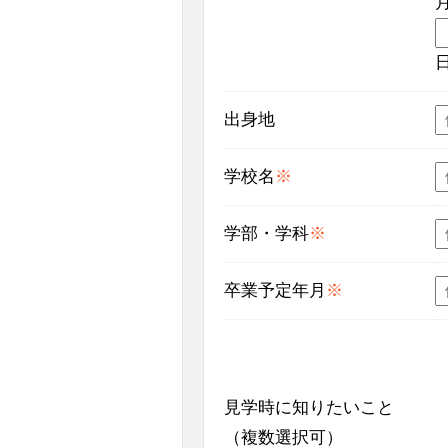
出身地
学校名
※
学部・学科
※
卒業予定年月
※
見学時に知りたいこと
（複数選択可）