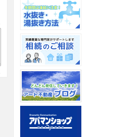
荷物を預けたい、収納スペ
ースがたりない、そんな時
に。
バイクガレージ：24時間
365日利用可能！
水抜き・湯抜き方法
相続のご相談