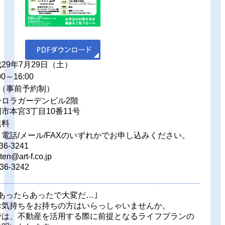
29年7月29日（土）
0～16:00
（事前予約制）
ーロラガーデンビル2階
3丁目10番11号
無料
電話/メール/FAXのいずれかでお申し込みください。
36-3241
en@art-f.co.jp
36-3242
あったらあったで大変だ…｣
お気持ちをお持ちの方はいらっしゃいませんか。
では、不動産を活用する際に前提となるライフプランの