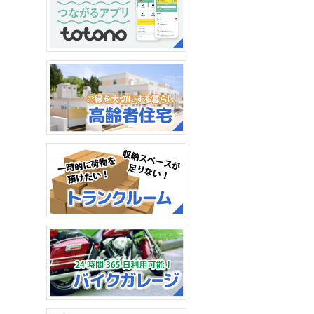
【WealthPark（ウェルスパ
ーク）ビジネス】導入のお
知らせ
アプリを使って暮らしをも
っと便利に、快適に。
高齢者住宅アルテプラド：
住み慣れた家のように。
トランクルーム：一時的に