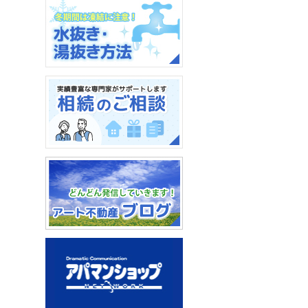
荷物を預けたい、収納スペ
ースがたりない、そんな時
に。
バイクガレージ：24時間
365日利用可能！
水抜き・湯抜き方法
相続のご相談