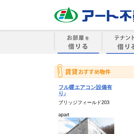
アート不動産
お部屋を借りる
借りるテナン
フル暖エアコン設備有
り♪
ブリッジフィールド203
apart