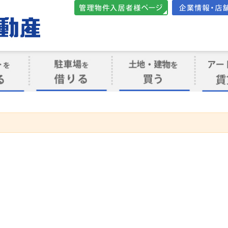
管理物件入居者様向けペ
会社案内・店
ージ
ト
駐車場を借りる
売買物件を買う
賃貸管
け