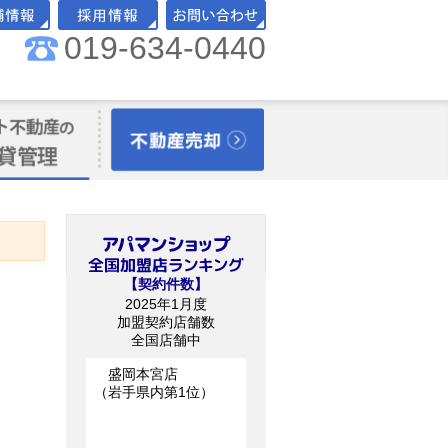
019-634-0440
舗情報
採用情報
お問い合わせ
理オーナー様向
不動産売却
【契約件数】
2025年1月度
加盟契約店舗数
全国店舗中
盛岡本宮店
（岩手県内第1位）