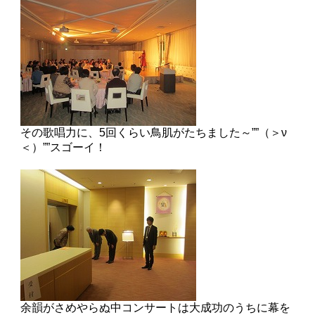
その歌唱力に、5回くらい鳥肌がたちました～””（＞ν
＜）””スゴーイ！
余韻がさめやらぬ中コンサートは大成功のうちに幕を