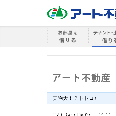
アート不動産
お部屋を借りる
借りるテナン
実物大！？トトロ♪
こんにちは♪工藤です。（＾＾）