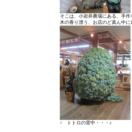
そこは、小岩井農場にある、手作
木の香り漂う、お店のど真ん中に
↑ トトロの背中・・・♪