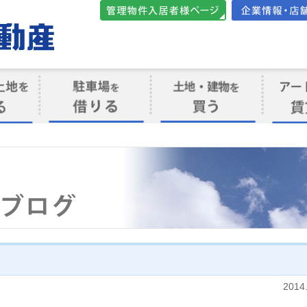
管理物件入居者様向けペ
会社案内・店
ージ
ト
駐車場を借りる
売買物件を買う
賃貸管
け
2014