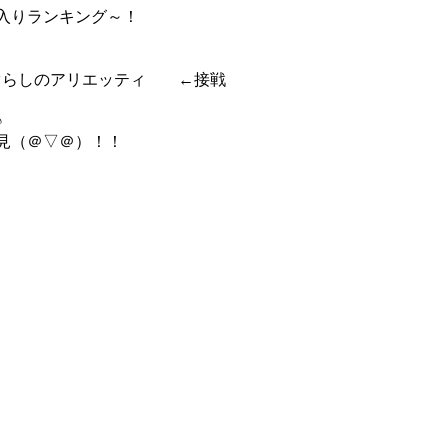
入りランキング～！
かぐらしのアリエッティ ←接戦
♪
見（＠▽＠）！！