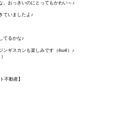
な。おっきいのにとってもかわい～♪
きていましたよ♪
してるかな♪
ンギスカンも楽しみです（ёωё）♪
Ｔ）
ート不動産】