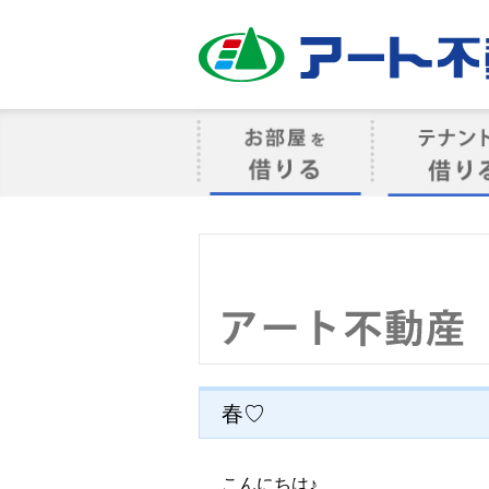
アート不動産
お部屋を借りる
借りるテナン
春♡
こんにちは♪