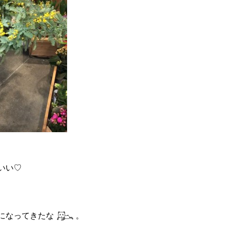
いい♡
、
になってきたな
。