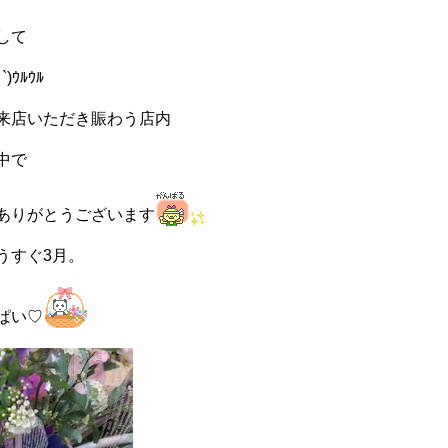
して
ｳﾙｳﾙ
来店いただき賑わう店内
中で
ありがとうございます
うすぐ3月。
ぱい♡