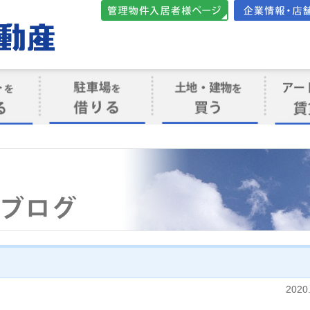
管理物件入居者様向けペ
会社案内・店
ージ
ト
駐車場を借りる
売買物件を買う
賃貸管
け
2020