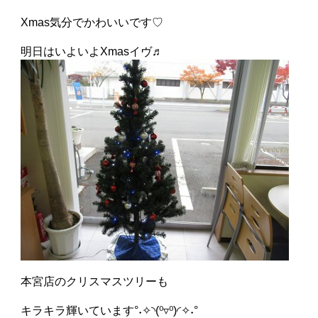
Xmas気分でかわいいです♡
明日はいよいよXmasイヴ♬
本宮店のクリスマスツリーも
キラキラ輝いています°˖✧◝(⁰▿⁰)◜✧˖°