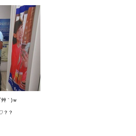
´艸｀)ｗ
♡？？