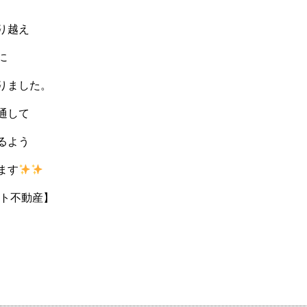
り越え
に
りました。
通して
るよう
ます
ート不動産】