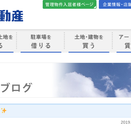
管理物件入居者様向けペ
会社案内・店
ージ
ト
駐車場を借りる
売買物件を買う
賃貸管
け
う
2019