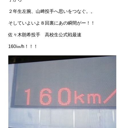
２年生左腕、山﨑投手へ思いをつなぐ。。
そしていよいよ８回裏にあの瞬間がー！！
佐々木朗希投手 高校生公式戦最速
160㎞/h！！！