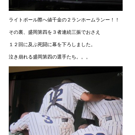
ライトポール際へ値千金の２ランホームランー！！
その裏、盛岡第四を３者連続三振でおさえ
１２回に及ぶ死闘に幕を下ろしました。
泣き崩れる盛岡第四の選手たち。。。