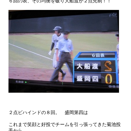
６回の表、その均衡を破り大船渡が２点先制！！
２点ビハインドの８回。 盛岡第四は
これまで笑顔と好投でチームを引っ張ってきた菊池投
手から