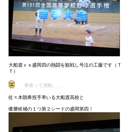
大船渡ｖｓ盛岡四の熱闘を観戦し号泣の工藤です（Ｔ
Ｔ）
青春って感動。。。
佐々木朗希投手率いる大船渡高校と
優勝候補の１つ第２シードの盛岡第四！