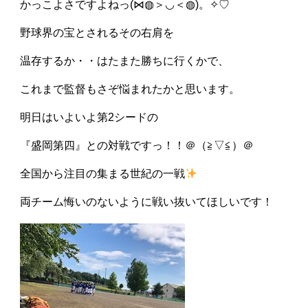
かっこよさですよねっ(⋈◍＞◡＜◍)。✧♡
野球界の宝とされるその右肩を
温存するか・・はたまた勝ちに行くかで、
これまで監督もさぞ悩まれたかと思います。
明日はいよいよ第2シードの
『盛岡第四』との対戦ですっ！！＠（≧▽≦）＠
全国から注目の集まる世紀の一戦
両チーム悔いのないように戦い抜いてほしいです！