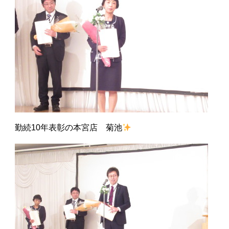
勤続10年表彰の本宮店 菊池