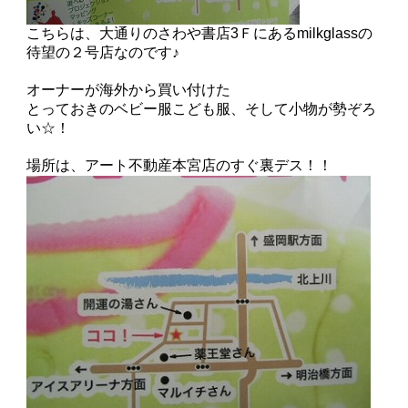
こちらは、大通りのさわや書店3Ｆにある
milkglass
の
待望の
２号店
なのです♪
オーナーが海外から買い付けた
とっておきのベビー服こども服、そして小物が勢ぞろ
い☆！
場所は、
アート不動産本宮店
のすぐ
裏
デス
！！