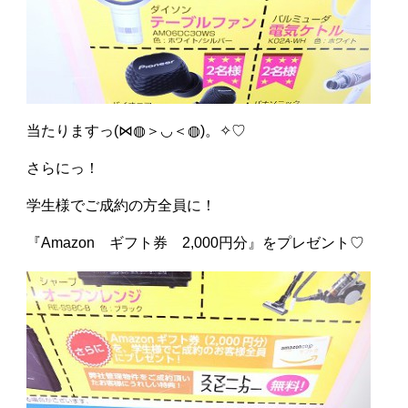
当たりますっ(⋈◍＞◡＜◍)。✧♡
さらにっ！
学生様でご成約の方全員に！
『Amazon ギフト券 2,000円分』をプレゼント♡