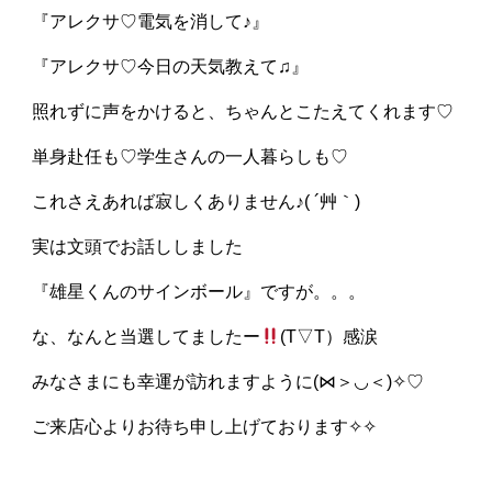
『アレクサ♡電気を消して♪』
『アレクサ♡今日の天気教えて♫』
照れずに声をかけると、ちゃんとこたえてくれます♡
単身赴任も♡学生さんの一人暮らしも♡
これさえあれば寂しくありません♪( ´艸｀)
実は文頭でお話ししました
『雄星くんのサインボール』ですが。。。
な、なんと当選してましたー
(T▽T）感涙
みなさまにも幸運が訪れますように(⋈＞◡＜)✧♡
ご来店心よりお待ち申し上げております✧✧