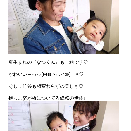
夏生まれの『なつくん』も一緒です♡
かわいい～っっ(⋈◍＞◡＜◍)。✧♡
そして竹谷も相変わらずの美しさ♡
抱っこ姿が板についてる総務の伊藤↓