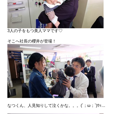
3人の子をもつ美人ママです♡
そこへ社長の櫻井が登場！
なつくん、人見知りして泣くかな。。。(´；ω；`)ｳｯ…