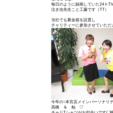
毎日のように録画していた24ｈT
泣き虫先生こと工藤です（TT）
当社でも募金箱を設置し
チャリティーに参加させていただ
今年の↑本宮店メインパーソナリ
高橋 ＆ 杣 ♡
チャリTシャツがお似合いです( ´艸