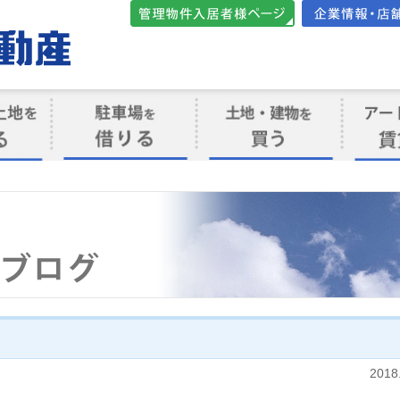
管理物件入居者様向けペ
会社案内・店
ージ
ト
駐車場を借りる
売買物件を買う
賃貸管
け
2018