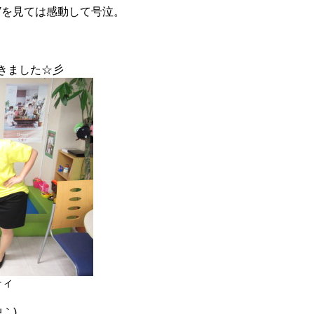
Vを見ては感動して号泣。
きました☆彡
ティ
｀)