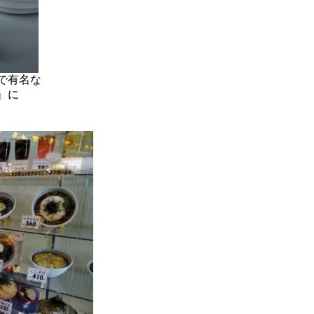
で有名な
』に