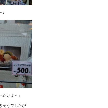
～♪
べたいよ～」
きそうでしたが