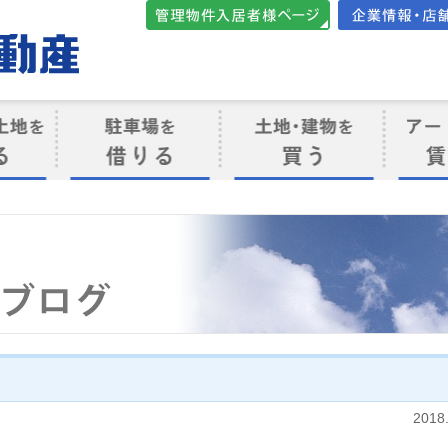
管理物件入居者様向けペ
会社案内・店
ージ
ト
駐車場を借りる
売買物件を買う
賃貸管
け
2018