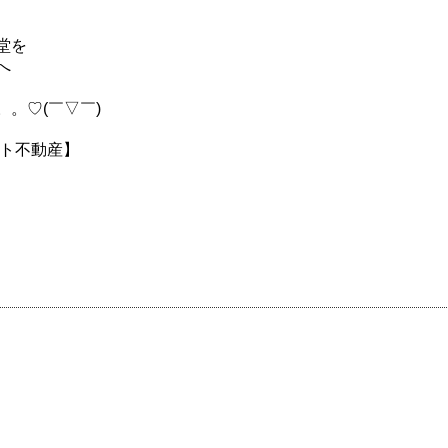
堂を
へ
。♡(￣▽￣)
ート不動産】