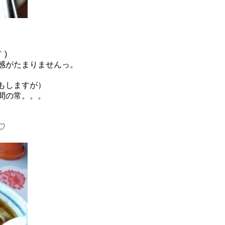
｀)
感がたまりませんっ。
もしますが）
間の常。。。
♡