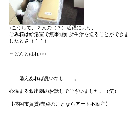
↑こうして、２人の（？）活躍により、
ごみ箱は給湯室で無事避難所生活を送ることができま
したとさ（＾＾）
～どんとはれ♪♪♪
ーー備えあれば憂いなしーー。
心温まる救出劇のお話しでございました。（笑）
【盛岡市賃貸/売買のことならアート不動産】