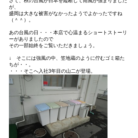
さて、秋の台風が日本を縦断して雨風が強まりました
が、
盛岡は大きな被害がなかったようでよかったですね
（＾＾）。
あの台風の日・・・本店で心温まるショートストーリ
ーがありましたので
その一部始終をご覧いただきましょう。
↓ そこには強風の中、笠地蔵のように佇むゴミ箱た
ちが・・。
・・・そこへ入社3年目の山二が登場。