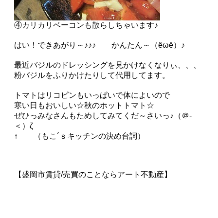
④カリカリベーコンも散らしちゃいます♪
はい！できあがり～♪♪♪ かんたん～（ёωё）♪
最近バジルのドレッシングを見かけなくなりぃ、、、
粉バジルをふりかけたりして代用してます。
トマトはリコピンもいっぱいで体によいので
寒い日もおいしい☆秋のホットトマト☆
ぜひっみなさんもためしてみてくだ～さいっ♪（＠‐
＜）ζ
↑ （もこ´ｓキッチンの決め台詞）
【盛岡市賃貸/売買のことならアート不動産】