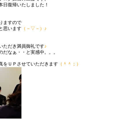
本日復帰いたしました！
、
りますので
と思います
（－▽－）♪
いただき満員御礼です
♪
のだなぁ・・と実感中。。。
真をＵＰさせていただきます
（＾＾；）