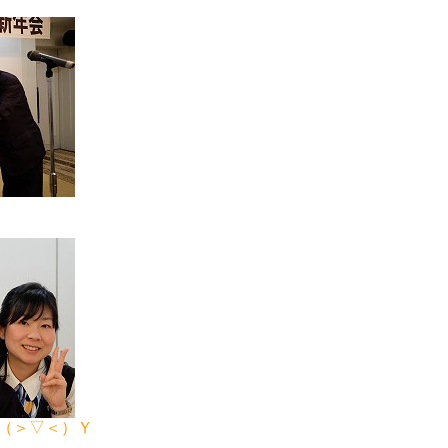
（＞▽＜）Ｙ