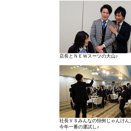
店長とＮＥＷスーツの大山♪
社長ＶＳみんなの恒例じゃんけん
今年一番の運試し♪