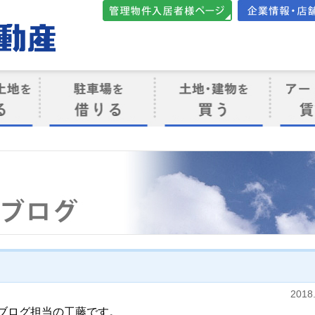
管理物件入居者様向けペ
会社案内・店
ージ
ト
駐車場を借りる
売買物件を買う
賃貸管
け
2018
ブログ担当の工藤です。