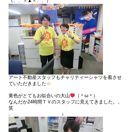
（
。。
＞▲＜
。。
）
アート不動産スタッフもチャリティーシャツを着させ
ていただきました
☆
黄色がとてもお似合いの大山
（＾ω＾）
なんだか24時間ＴＶのスタッフに見えてきました。。
笑
. ↓