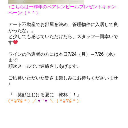
↑こちらは一昨年のベアレンビールプレゼントキャン
ペーン（＾＾）
アート不動産でお部屋を決め、管理物件に入居して良
かったな。。
と少しでも感じていただけたら、スタッフ一同幸いで
す
ワインの当選者の方には本日7/24（月）～7/26（水）
まで
順次メールでご連絡さしあげます。
ご応募いただいた皆さま楽しみにお待ちくださいませ
♪
『 笑顔はじける夏に 乾杯！！』
(＊≧∇≦＊）／
▼‘‘▼
＼（＊≧∇≦＊）