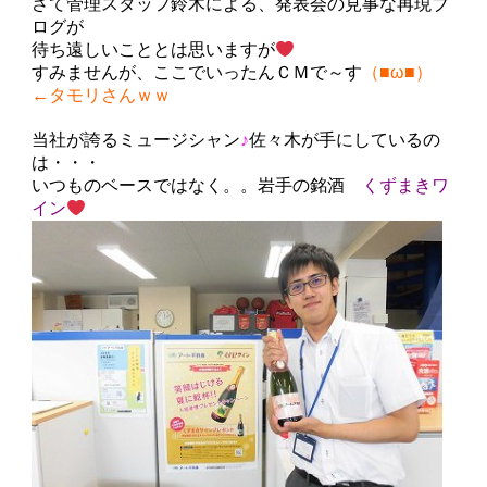
さて管理スタッフ鈴木による、発表会の見事な再現ブ
ログが
待ち遠しいこととは思いますが
すみませんが、ここでいったんＣＭで～す
（■ω■）
←タモリさんｗｗ
当社が誇るミュージシャン
♪
佐々木が手にしているの
は・・・
いつものベースではなく。。岩手の銘酒
くずまきワ
イン