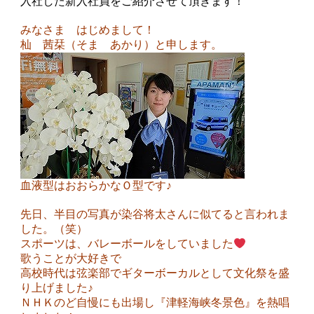
入社した新入社員をご紹介させて頂きます！
みなさま はじめまして！
杣 茜栞（そま あかり）と申します。
血液型はおおらかなＯ型です♪
先日、半目の写真が染谷将太さんに似てると言われま
した。（笑）
スポーツは、バレーボールをしていました
歌うことが大好きで
高校時代は弦楽部でギターボーカルとして文化祭を盛
り上げました♪
ＮＨＫのど自慢にも出場し『津軽海峡冬景色』を熱唱