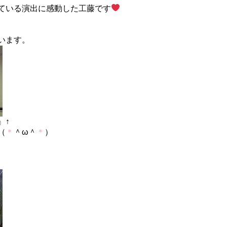
ている演出に感動した工藤です
います。
』↑
（
＊
＾ω＾
＊
）