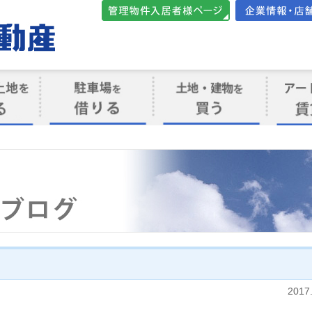
管理物件入居者様向けペ
会社案内・店
ージ
ト
駐車場を借りる
売買物件を買う
賃貸管
け
2017