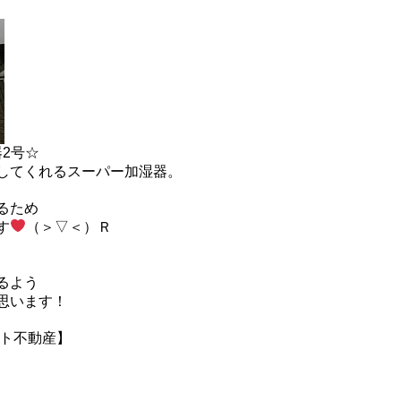
2号☆
してくれるスーパー加湿器。
るため
す
（＞▽＜）Ｒ
るよう
思います！
ート不動産】