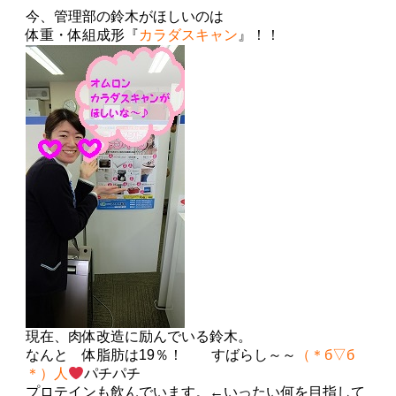
今、管理部の鈴木がほしいのは
体重・体組成形『
カラダスキャン
』！！
現在、肉体改造に励んでいる鈴木。
なんと 体脂肪は19％！ すばらし～～
（＊б▽б
＊）
人
パチパチ
プロテイン
も飲んでいます。←いったい何を目指して