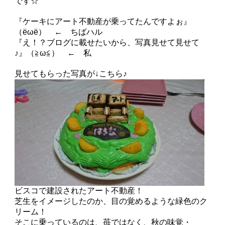
です☆
『ケーキにアート不動産が乗ってたんですよぉ』
（ёωё） ← ちばハル
『え！？ブログに載せたいから、写真見せて見せて
♪』（≧ω≦） ← 私
見せてもらった写真が↓こちら♪
ビスコで建設されたアート不動産！
芝生をイメージしたのか、目の覚めるような緑色のク
リーム！
そこに乗っているのは、苺ではなく、秋の味覚・