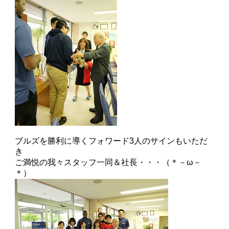
ブルズを勝利に導くフォワード3人のサインもいただ
き
ご満悦の我々スタッフ一同＆社長・・・（＊－ω－
＊）