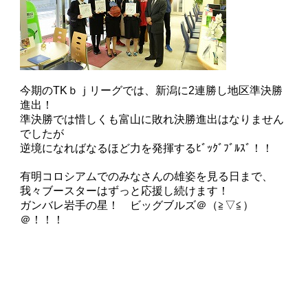
今期のTKｂｊリーグでは、新潟に2連勝し地区準決勝
進出！
準決勝では惜しくも富山に敗れ決勝進出はなりません
でしたが
逆境になればなるほど力を発揮するﾋﾞｯｸﾞﾌﾞﾙｽﾞ！！
有明コロシアムでのみなさんの雄姿を見る日まで、
我々ブースターはずっと応援し続けます！
ガンバレ岩手の星！ ビッグブルズ＠（≧▽≦）
＠！！！