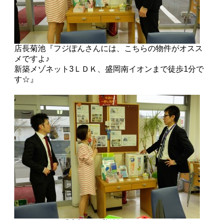
店長菊池『フジぽんさんには、こちらの物件がオスス
メですよ♪
新築メゾネット3ＬＤＫ、盛岡南イオンまで徒歩1分で
す☆』