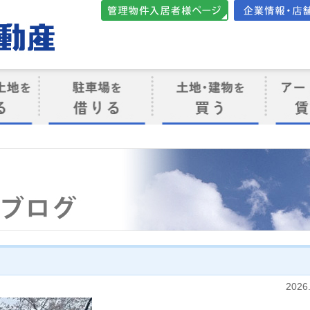
管理物件入居者様向けペ
会社案内・店
ージ
ト
駐車場を借りる
売買物件を買う
賃貸管
け
2026