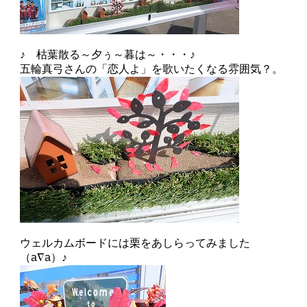
♪ 枯葉散る～夕ぅ～暮は～・・・♪
五輪真弓さんの「恋人よ」を歌いたくなる雰囲気？。
ウェルカムボードには栗をあしらってみました
（a∇a）♪