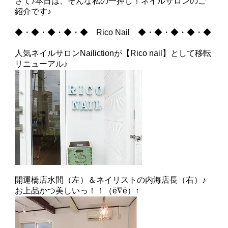
さて♪本日は、そんな私の一押し！ネイルサロンのご
紹介です♪
◆・◆・◆・◆・◆ Rico Nail ◆・◆・◆・◆・◆
人気ネイルサロンNailictionが【Rico nail】として移転
リニューアル♪
開運橋店水間（左）＆ネイリストの内海店長（右）♪
お上品かつ美しいっ！！（ё∇ё）↑