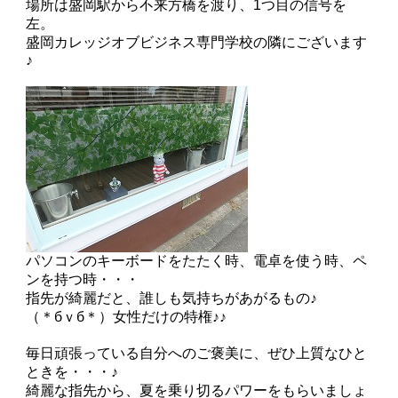
場所は盛岡駅から不来方橋を渡り、1つ目の信号を
左。
盛岡カレッジオブビジネス専門学校の隣にございます
♪
パソコンのキーボードをたたく時、電卓を使う時、ペ
ンを持つ時・・・
指先が綺麗だと、誰しも気持ちがあがるもの♪
（＊бｖб＊）女性だけの特権♪♪
毎日頑張っている自分へのご褒美に、ぜひ上質なひと
ときを・・・♪
綺麗な指先から、夏を乗り切るパワーをもらいましょ