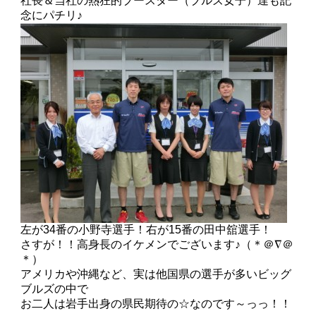
社長＆当社の熱狂的ブースター（ブルズ女子）達も記
念にパチリ♪
左が34番の小野寺選手！右が15番の田中舘選手！
さすが！！高身長のイケメンでございます♪（＊＠∇＠
＊）
アメリカや沖縄など、実は他国県の選手が多いビッグ
ブルズの中で
お二人は岩手出身の県民期待の☆なのです～っっ！！