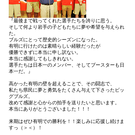
『最後まで戦ってくれた選手たちを誇りに思う。
そして何より岩手の子どもたちに夢や希望を与えられ
た。
ブルズにとって歴史的シーズンになった。
有明に行けたのは素晴らしい経験だったが
優勝できずに本当に申し訳ない。
本当に感謝してもしきれない。
選手たちは日本一のメンバー、そしてブースターも日
本一だ。』
高かった有明の壁を超えることで、その闘志で、
私たち県民に夢と勇気をたくさん与えて下さったビッ
グブルズ。
改めて感謝と心からの拍手を送りたいと思います。
本当にありがとうございました！！！
来期はぜひ有明での勝利を！！楽しみに応援し続けま
すっ（＞＜）！