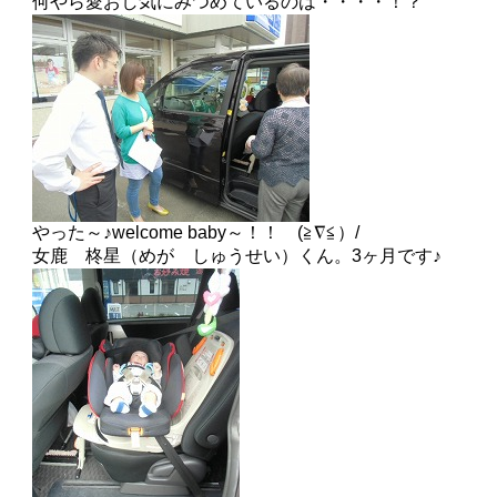
何やら愛おし気にみつめているのは・・・・！？
やった～♪welcome baby～！！ (≧∇≦）/
女鹿 柊星（めが しゅうせい）くん。3ヶ月です♪