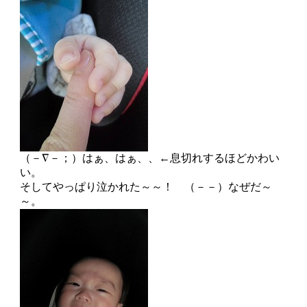
（－∇－；）はぁ、はぁ、、←息切れするほどかわい
い。
そしてやっぱり泣かれた～～！ （－－）なぜだ～
～。