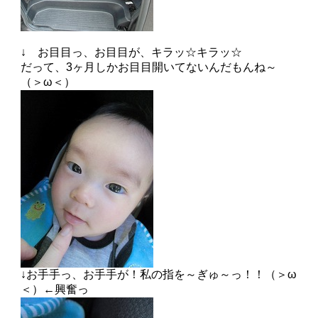
↓ お目目っ、お目目が、キラッ☆キラッ☆
だって、3ヶ月しかお目目開いてないんだもんね～
（＞ω＜）
↓お手手っ、お手手が！私の指を～ぎゅ～っ！！（＞ω
＜）←興奮っ