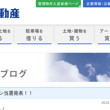
管理物件入居者様向けペ
会社案内・店
ージ
ト
駐車場を借りる
売買物件を買う
賃貸管
け
ン当選発表！！
2015
/