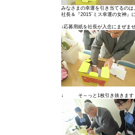
みなさまの幸運を引き当てるのは
社長＆『2015´ミス幸運の女神』
↓応募用紙を社長が入念にまぜま
↓ そ～っと1枚引き抜きます