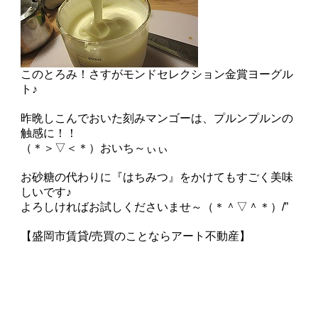
このとろみ！さすがモンドセレクション金賞ヨーグル
ト♪
昨晩しこんでおいた刻みマンゴーは、プルンプルンの
触感に！！
（＊＞▽＜＊）おいち～ぃぃ
お砂糖の代わりに『はちみつ』をかけてもすごく美味
しいです♪
よろしければお試しくださいませ～（＊＾▽＾＊）/”
【盛岡市賃貸/売買のことならアート不動産】