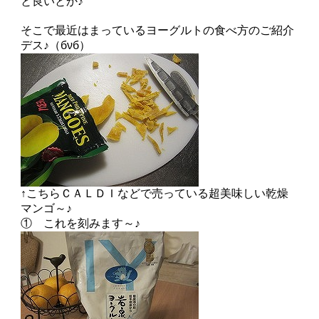
と良いとか♪
そこで最近はまっているヨーグルトの食べ方のご紹介
デス♪（бνб）
↑こちらＣＡＬＤＩなどで売っている超美味しい乾燥
マンゴ～♪
① これを刻みます～♪