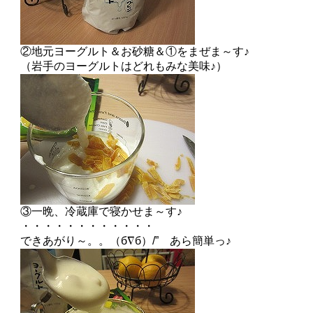
②地元ヨーグルト＆お砂糖＆①をまぜま～す♪
（岩手のヨーグルトはどれもみな美味♪）
③一晩、冷蔵庫で寝かせま～す♪
・・・・・・・・・・・・
できあがり～。。（б∇б）/” あら簡単っ♪