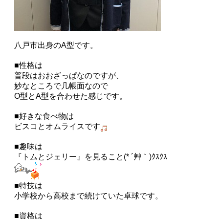
八戸市出身のA型です。
■性格は
普段はおおざっぱなのですが、
妙なところで几帳面なので
O型とA型を合わせた感じです。
■好きな食べ物は
ビスコとオムライスです
■趣味は
『トムとジェリー』を見ること(* ´艸｀)ｸｽｸｽ
■特技は
小学校から高校まで続けていた卓球です。
■資格は