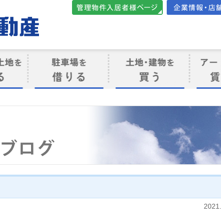
管理物件入居者様向けペ
会社案内・店
ージ
ト
駐車場を借りる
売買物件を買う
賃貸管
け
2021