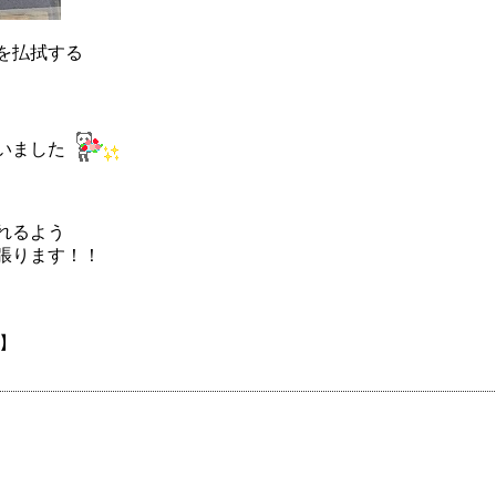
を払拭する
いました
れるよう
張ります！！
】