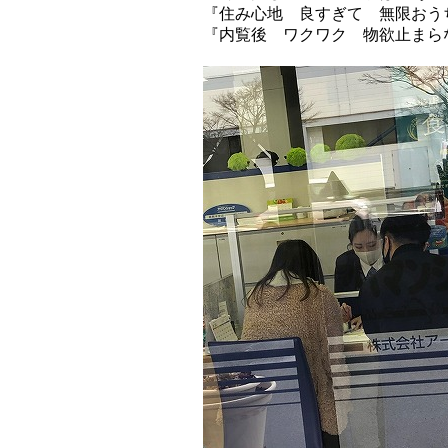
『住み心地 良すぎて 無限おう
『内覧後 ワクワク 物欲止まら