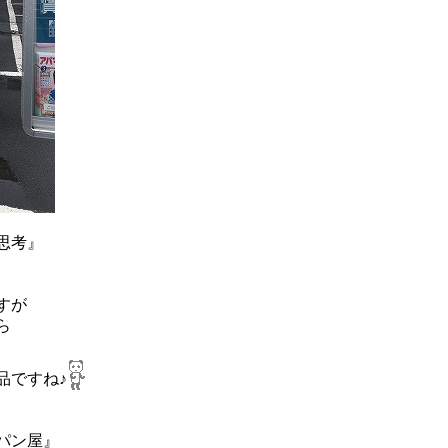
思考』
すが
ら
品ですね♪
パン屋』