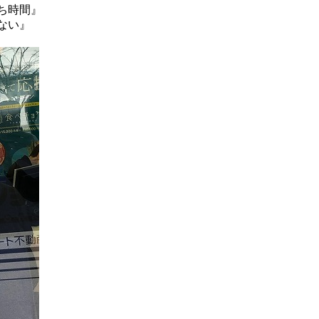
ち時間』
ない』